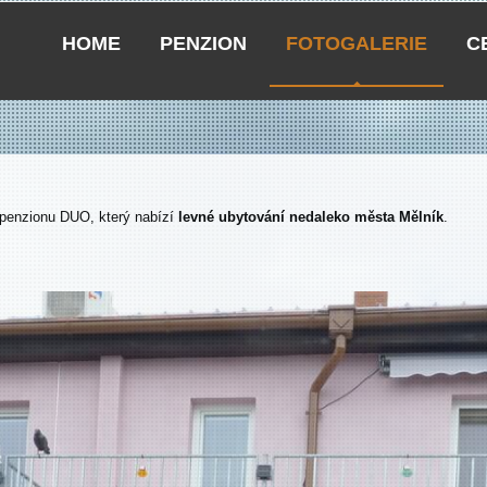
HOME
PENZION
FOTOGALERIE
C
o penzionu DUO, který nabízí
levné ubytování nedaleko města Mělník
.